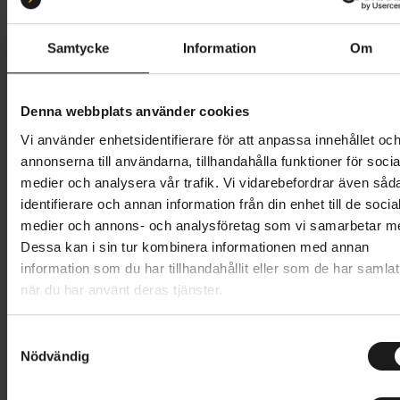
M 52-58
L 56-61
XL 58-63
Samtycke
Information
Om
Butik och hämtningstid
Välj
1 699 kr
Denna webbplats använder cookies
Vi använder enhetsidentifierare för att anpassa innehållet oc
Lägg i varukorg
annonserna till användarna, tillhandahålla funktioner för socia
medier och analysera vår trafik. Vi vidarebefordrar även såd
1 års öppet köp
1 års fri service
identifierare och annan information från din enhet till de socia
Hämta i butik
medier och annons- och analysföretag som vi samarbetar m
Dessa kan i sin tur kombinera informationen med annan
information som du har tillhandahållit eller som de har samlat
när du har använt deras tjänster.
Produktinformation
S
Abus cykelhjälm Hyban 2.0 ACE gör att du slipper kall
Nödvändig
a
Tekniska specifikationer
fartvind och insekter. Dra bara ner det stora,
m
utanpåliggande visiret och njut av fri sikt utan