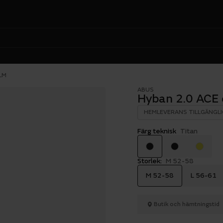
LM
ABUS
Hyban 2.0 ACE 
HEMLEVERANS TILLGÄNGLI
Färg teknisk
Titan
Storlek:
M 52-58
M 52-58
L 56-61
Butik och hämtningstid