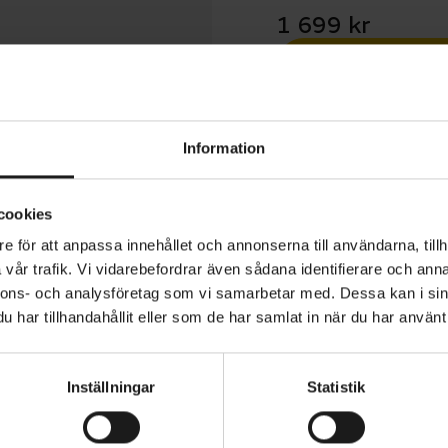
1 699 kr
1 års öppet köp
Information
cookies
e för att anpassa innehållet och annonserna till användarna, tillh
jälm Hyban 2.0 ACE gör att du slipper kall fartvind och i
vår trafik. Vi vidarebefordrar även sådana identifierare och anna
 stora, utanpåliggande visiret och njut av fri sikt utan far
nnons- och analysföretag som vi samarbetar med. Dessa kan i sin
har tillhandahållit eller som de har samlat in när du har använt 
egrerade, avtagbara topgrids skyddar även huvudet mot 
gn och insekter.
ANVÄNDNINGSOMRÅDE
nlighet tack vare ljusstarka reflexer
Inställningar
Statistik
Elcykel
snät: omfattande insektsskydd
HUVUDOMKRETS
63 cm, 62 cm, 61 cm, 60 cm, 59 c