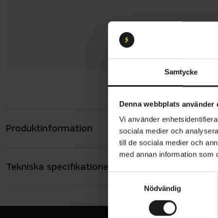
Samtycke
Denna webbplats använder 
Vi använder enhetsidentifierar
Produktinformation
Abus cykelh
sociala medier och analysera 
bara ner det
till de sociala medier och a
med annan information som du 
ögonen. Int
Tekniska specifikationer
Allmänt
fartvind, re
S
ANVÄNDARE
Hög sy
Nödvändig
a
Vuxen
m
Insekt
HJÄLM - TYP
Pendling
t