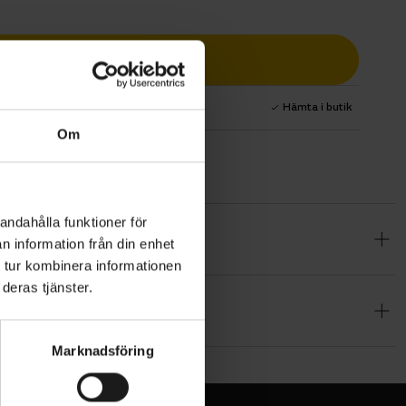
Lägg i varukorg
1 års fri service
Hämta i butik
Om
andahålla funktioner för
nsekter. Dra
n information från din enhet
tvind i
 tur kombinera informationen
deras tjänster.
kall
Marknadsföring
m, 58 cm, 57