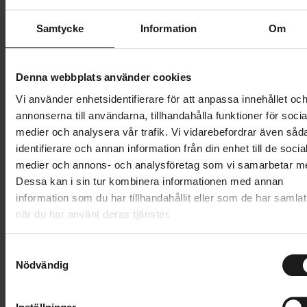
Butik och hämtningstid
Välj
Samtycke
Information
Om
199 kr
Denna webbplats använder cookies
Lägg i varukorg
Vi använder enhetsidentifierare för att anpassa innehållet oc
annonserna till användarna, tillhandahålla funktioner för socia
medier och analysera vår trafik. Vi vidarebefordrar även såd
1 års öppet köp
1 års fri service
identifierare och annan information från din enhet till de socia
Hämta i butik
medier och annons- och analysföretag som vi samarbetar m
Dessa kan i sin tur kombinera informationen med annan
information som du har tillhandahållit eller som de har samlat
Produktinformation
när du har använt deras tjänster.
Sweet Protection Hunter Merinostrumpor. Passar lika
S
Tekniska specifikationer
bra under cykling som i vardagen. Strumporna är
Nödvändig
a
tillverkade i en blandning av merinoull, polyamid och
m
Allmänt
t
elastan, som håller en bekväm temperatur.