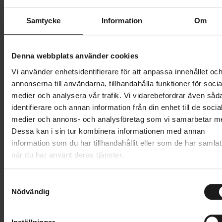
Butik och hämtningstid
Välj
Samtycke
Information
Om
499 kr
Denna webbplats använder cookies
Lägg i varukorg
Vi använder enhetsidentifierare för att anpassa innehållet oc
annonserna till användarna, tillhandahålla funktioner för socia
medier och analysera vår trafik. Vi vidarebefordrar även såd
1 års öppet köp
1 års fri service
identifierare och annan information från din enhet till de socia
Hämta i butik
medier och annons- och analysföretag som vi samarbetar m
Dessa kan i sin tur kombinera informationen med annan
information som du har tillhandahållit eller som de har samlat
Produktinformation
när du har använt deras tjänster.
Sweet Protection Hunter II Trail Long Sleeve Junior är
S
Tekniska specifikationer
gjord för aktiva äventyr och är perfekt för unga
Nödvändig
a
cyklister. Denna tröja med normal passform har
m
Allmänt
t
fukttransporterande och snabbtorkande egenskaper,