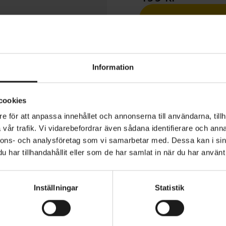
1 års öppet köp
Information
cookies
e för att anpassa innehållet och annonserna till användarna, tillh
ction Hunter II Trail Long Sleeve Junior är gjord för akti
vår trafik. Vi vidarebefordrar även sådana identifierare och anna
ekt för unga cyklister. Denna tröja med normal passform 
nnons- och analysföretag som vi samarbetar med. Dessa kan i sin
orterande och snabbtorkande egenskaper, tillsammans m
har tillhandahållit eller som de har samlat in när du har använt 
och andningsbart material som ger utmärkt rörelsefrihet
er armarna och en tryckt logotyp är den designad för b
VARUMÄRKE
Sweet Protection
Inställningar
Statistik
 passform, långa ärmar, rund halsringning
ansporterande och snabbtorkande material