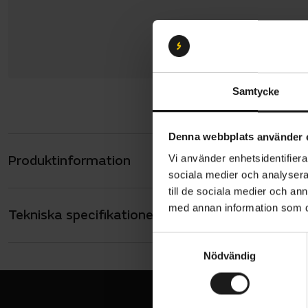
Samtycke
Denna webbplats använder 
Produktinformation
Vi använder enhetsidentifierar
Sweet Prote
sociala medier och analysera 
och är perf
till de sociala medier och a
fukttransp
med annan information som du 
Tekniska specifikationer
Allmänt
stretchigt 
paneler und
ANVÄNDARE
S
Junior
och stil.
Nödvändig
a
m
Normal
t
Fukttr
y