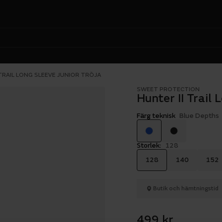
TRAIL LONG SLEEVE JUNIOR TRÖJA
SWEET PROTECTION
Hunter II Trail 
Färg teknisk
Blue Depths
Storlek:
128
128
140
152
Butik och hämtningstid
499 kr