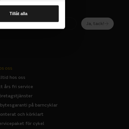
tilation
Tillåt alla
Ja, tack!
OS OSS
lltid hos oss
tt års fri service
öretagstjänster
nbytesgaranti på barncyklar
onterat och körklart
ervicepaket för cykel