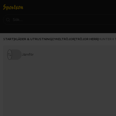
START
KLÄDER & UTRUSTNING
CYKELTRÖJOR
TRÖJOR HERR
|
|
|
|
HUNTER II 
Jämför