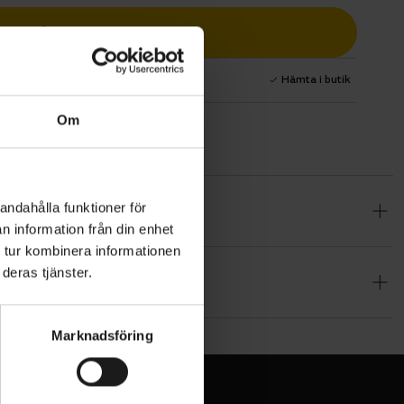
Lägg i varukorg
1 års fri service
Hämta i butik
Om
andahålla funktioner för
va äventyr
n information från din enhet
har
 tur kombinera informationen
ed ett
deras tjänster.
. Med
åde komfort
Marknadsföring