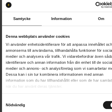
Storlek:
M
XS
S
M
L
XL
Samtycke
Information
Om
Butik och hämtningstid
Välj
Denna webbplats använder cookies
1 199 kr
Vi använder enhetsidentifierare för att anpassa innehållet oc
annonserna till användarna, tillhandahålla funktioner för socia
Lägg i varukorg
medier och analysera vår trafik. Vi vidarebefordrar även såd
identifierare och annan information från din enhet till de socia
1 års öppet köp
1 års fri service
medier och annons- och analysföretag som vi samarbetar m
Hämta i butik
Dessa kan i sin tur kombinera informationen med annan
information som du har tillhandahållit eller som de har samlat
när du har använt deras tjänster.
Produktinformation
S
Sweet Protection Hooded Wind Jacket är en lätt,
Nödvändig
a
m