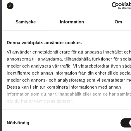
Storlek:
Small
Small
Medium
Large
X-Large
Samtycke
Information
Om
Butik och hämtningstid
Välj
Denna webbplats använder cookies
1 099 kr
Vi använder enhetsidentifierare för att anpassa innehållet oc
annonserna till användarna, tillhandahålla funktioner för socia
Lägg i varukorg
medier och analysera vår trafik. Vi vidarebefordrar även såd
identifierare och annan information från din enhet till de socia
1 års öppet köp
1 års fri service
medier och annons- och analysföretag som vi samarbetar m
Hämta i butik
Dessa kan i sin tur kombinera informationen med annan
information som du har tillhandahållit eller som de har samlat
när du har använt deras tjänster.
Produktinformation
S
Hoga regnställ är speciellt framtaget för cyklister
Nödvändig
a
m