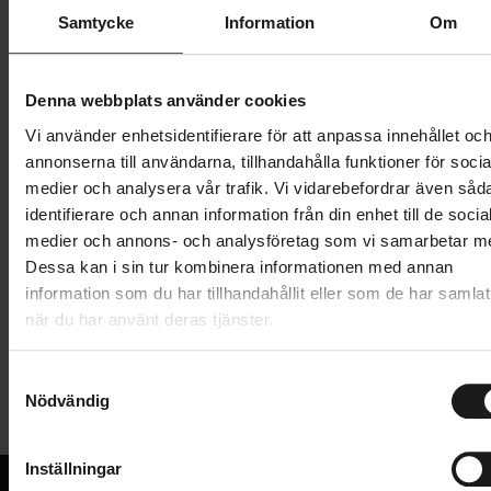
Butik och hämtningstid
Välj
Samtycke
Information
Om
229 kr
Denna webbplats använder cookies
Lägg i varukorg
Vi använder enhetsidentifierare för att anpassa innehållet oc
annonserna till användarna, tillhandahålla funktioner för socia
1 års öppet köp
1 års fri service
medier och analysera vår trafik. Vi vidarebefordrar även såd
Hämta i butik
identifierare och annan information från din enhet till de socia
medier och annons- och analysföretag som vi samarbetar m
Dessa kan i sin tur kombinera informationen med annan
information som du har tillhandahållit eller som de har samlat
Produktinformation
när du har använt deras tjänster.
Universellt regnskydd till barn- och juniorhjälm.
S
Tekniska specifikationer
Formen är optimerad för flera olika barnhjälmar,
Nödvändig
a
särskilt hjälmar med skärm.
m
Allmänt
t
Inställningar
ANVÄNDARE
y
Barn