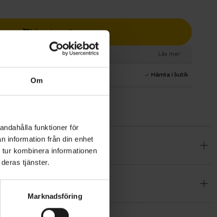
Lägg i varukorg
esurs
Läs mer
1 års fri service
Hämta i butik
Om
andahålla funktioner för
n information från din enhet
kla men
 tur kombinera informationen
sta
deras tjänster.
tanda, och
Marknadsföring
n SRAM Apex