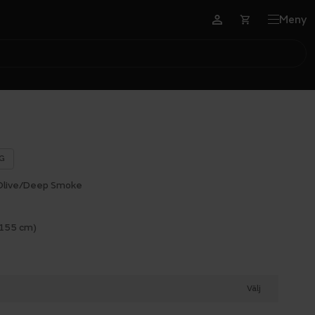
Meny
G
 Olive/Deep Smoke
 155 cm)
Välj