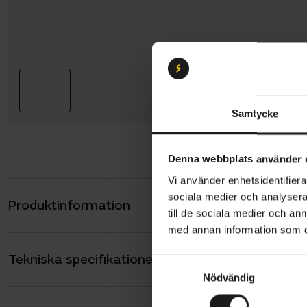
Samtycke
Denna webbplats använder 
Vi använder enhetsidentifierar
sociala medier och analysera 
Produktinformation
Trek FX Spo
till de sociala medier och a
föredrar et
med annan information som du 
racercyklar
Tekniska specifikationer
Allmänt
är idealisk 
S
Nödvändig
a
ANTAL VÄXLAR
11
m
Cykeln har 