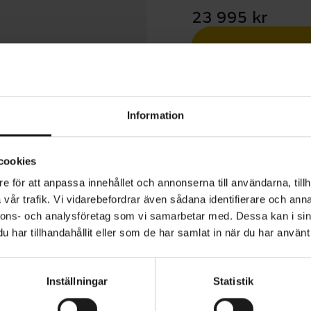
23 995 kr
Betala med R
1 års öppet köp
Information
cookies
e för att anpassa innehållet och annonserna till användarna, tillh
vår trafik. Vi vidarebefordrar även sådana identifierare och anna
rt 5 är en cykel för dig som är redo att börja träningscy
nnons- och analysföretag som vi samarbetar med. Dessa kan i sin
t rakt styre framför bockstyret som är standard på de fle
har tillhandahållit eller som de har samlat in när du har använt 
. Cykeln erbjuder en bra balans mellan komfort och pres
för att ta sig an snabbare och längre turer.
Inställningar
Statistik
ANVÄNDARE
Herr
en lättviktsram och gaffel i 400 Series OCLV Carbon, e