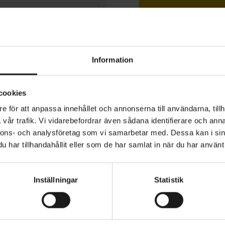
1 års öppet köp
Information
cookies
ction Firewall är en goggle med en cylindrisk, formsprut
e för att anpassa innehållet och annonserna till användarna, tillh
obust design med retrokänsla som erbjuder ett marknadsl
vår trafik. Vi vidarebefordrar även sådana identifierare och anna
nnons- och analysföretag som vi samarbetar med. Dessa kan i sin
har tillhandahållit eller som de har samlat in när du har använt 
glesen är utvecklad för mer gravity- och tävlingsinriktad
STORLEK
Onesize
er utökad ventilation samt perfekt passform tillsamman
Inställningar
Statistik
VIKT (RAM/TILLBEHÖR)
ctions fullface-hjälmar och trail-/enduroanpassade hjäl
tion
193 gr
nsiktsskummet i tre lager gör att gogglesen formar sig 
h sitter mycket bekvämt.