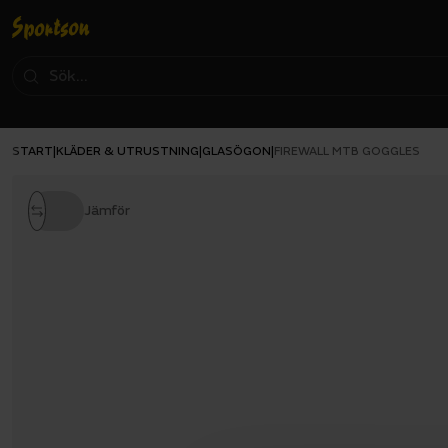
START
KLÄDER & UTRUSTNING
GLASÖGON
|
|
|
FIREWALL MTB GOGGLES
Jämför