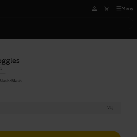
Meny
oggles
G
Black/Black
Välj