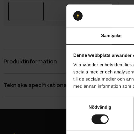
Samtycke
Denna webbplats använder 
Produktinformation
Sweet Prote
Vi använder enhetsidentifierar
lins i en r
sociala medier och analysera 
synfält.
till de sociala medier och a
Tekniska specifikationer
Allmänt
med annan information som du 
Den här gog
ANVÄNDARE
Unisex
S
och erbjud
Nödvändig
a
VARUMÄRKE
Sweet Prote
Sweet Protec
m
ramen och a
t
ansiktet oc
y