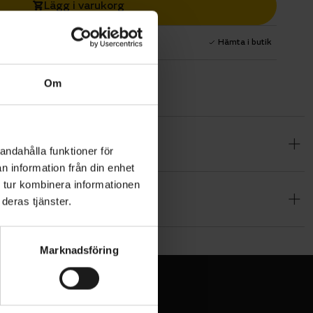
Lägg i varukorg
1 års fri service
Hämta i butik
Om
ad enkel
andahålla funktioner för
edande
n information från din enhet
 tur kombinera informationen
deras tjänster.
 cykling
s med både
Marknadsföring
mar. TPU-
efter