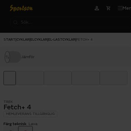
Me
START
CYKLAR
ELCYKLAR
EL-LASTCYKLAR
|
|
|
|
FETCH+ 4
Jämför
TREK
Fetch+ 4
HEMLEVERANS TILLGÄNGLIG
Färg teknisk
Lava