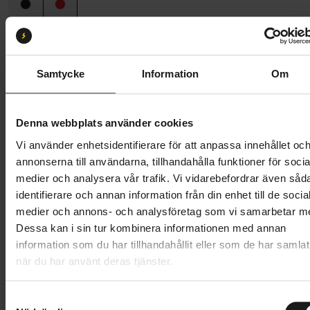
Ramstorlek
L (160 cm - 190 cm)
L
Samtycke
Information
Om
Butik och hämtningstid
Välj
Denna webbplats använder cookies
59 995 kr
Vi använder enhetsidentifierare för att anpassa innehållet oc
Lägg i varukorg
annonserna till användarna, tillhandahålla funktioner för socia
medier och analysera vår trafik. Vi vidarebefordrar även såd
Betala med Resurs
Läs mer
identifierare och annan information från din enhet till de socia
medier och annons- och analysföretag som vi samarbetar m
1 års öppet köp
1 års fri service
Dessa kan i sin tur kombinera informationen med annan
Hämta i butik
information som du har tillhandahållit eller som de har samlat
när du har använt deras tjänster.
Produktinformation
S