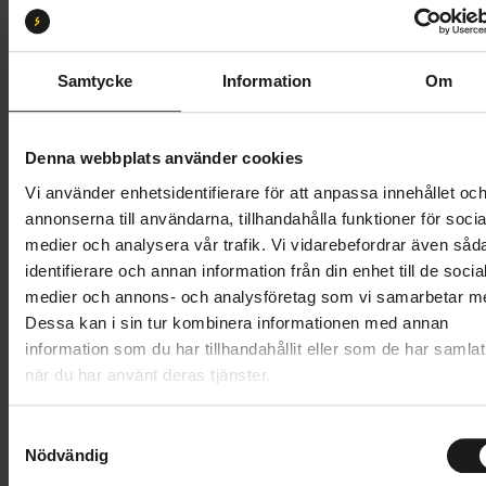
Storlek:
L
XS
S
M
L
XL
XXL
Samtycke
Information
Om
Butik och hämtningstid
Välj
Denna webbplats använder cookies
1 799 kr
Vi använder enhetsidentifierare för att anpassa innehållet oc
annonserna till användarna, tillhandahålla funktioner för socia
Lägg i varukorg
medier och analysera vår trafik. Vi vidarebefordrar även såd
identifierare och annan information från din enhet till de socia
1 års öppet köp
1 års fri service
medier och annons- och analysföretag som vi samarbetar m
Hämta i butik
Dessa kan i sin tur kombinera informationen med annan
information som du har tillhandahållit eller som de har samlat
när du har använt deras tjänster.
Produktinformation
S
Upptäck oöverträffad prestanda och komfort med
Nödvändig
a
m