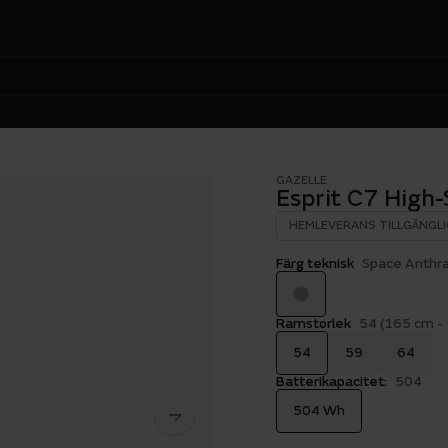
GAZELLE
Esprit C7 High-
HEMLEVERANS TILLGÄNGLI
Färg teknisk
Space Anthra
Ramstorlek
54 (165 cm -
54
59
64
Batterikapacitet:
504
504 Wh