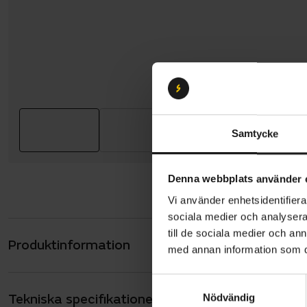
Samtycke
Denna webbplats använder 
Vi använder enhetsidentifierar
sociala medier och analysera 
till de sociala medier och a
Produktinformation
Gazelle Esp
med annan information som du 
Med Shimano
S
kraftfulla 
Tekniska specifikationer
Allmänt
Nödvändig
a
enkel och k