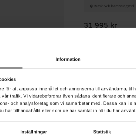
Butik och hämtningstid
31 995 kr
Betala med R
Information
1 års öppet köp
cookies
e för att anpassa innehållet och annonserna till användarna, tillh
vår trafik. Vi vidarebefordrar även sådana identifierare och anna
nnons- och analysföretag som vi samarbetar med. Dessa kan i sin
rit C7 418 Wh är en tålig och välbalanserad elcykel för 
har tillhandahållit eller som de har samlat in när du har använt 
 EP5-elsystem får du en extra skjuts på dina cykelture
mittmotorn ger en cykeln en centrerad tyngdpunkt. Displ
Inställningar
Statistik
ompakt meny och ljusstark skärm som visar de olika fun