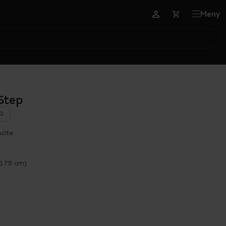
Meny
Step
G
cite
 178 cm)