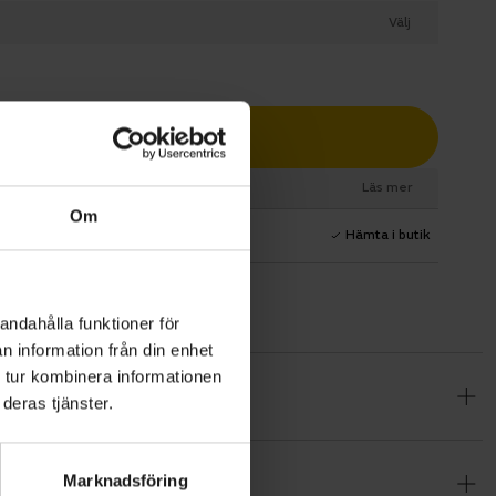
Välj
Lägg i varukorg
esurs
Läs mer
Om
1 års fri service
Hämta i butik
andahålla funktioner för
n information från din enhet
 tur kombinera informationen
vardagen.
deras tjänster.
r. Den
ayen har en
Marknadsföring
ktionerna.