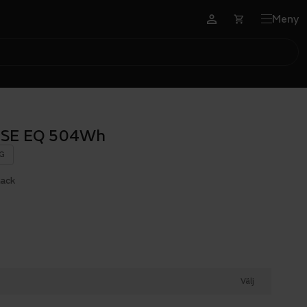
Meny
0 SE EQ 504Wh
G
lack
Välj