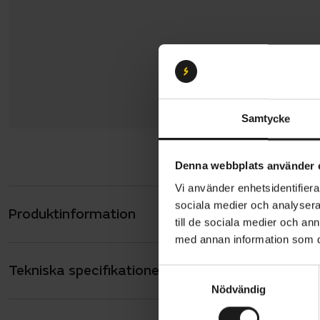
Samtycke
Denna webbplats använder 
Vi använder enhetsidentifierar
sociala medier och analysera 
Produktinformation
Merida eSpr
till de sociala medier och a
ett elsyste
med annan information som du 
skärmar, lå
Tekniska specifikationer
Allmänt
S
Nödvändig
a
Cykeln har
ANTAL VÄXLAR
9
m
och ett sem