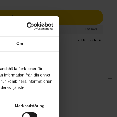
Lägg i varukorg
esurs
Läs mer
1 års fri service
Hämta i butik
Om
andahålla funktioner för
n information från din enhet
ndling. Med
 tur kombinera informationen
kethållare,
deras tjänster.
Marknadsföring
 Shimano
 med kraft