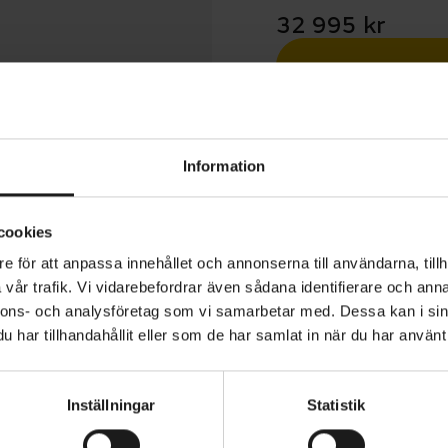
32 995 kr
Betala med R
1 års öppet köp
Information
cookies
e för att anpassa innehållet och annonserna till användarna, tillh
vår trafik. Vi vidarebefordrar även sådana identifierare och anna
esso L 300 SE EQ (504 Wh) är en idealisk elcykel för pe
nnons- och analysföretag som vi samarbetar med. Dessa kan i sin
m från Shimano och praktiska tillbehör som belysning, pa
har tillhandahållit eller som de har samlat in när du har använt 
s och cykelstöd har du allt du behöver för vardagen.
Inställningar
Statistik
 en lättviktsram i aluminium, med en E5000-motor från
ANVÄNDARE
Dam
i-integrerat batteri på 504 Wh, vilket ger dig tillräckligt