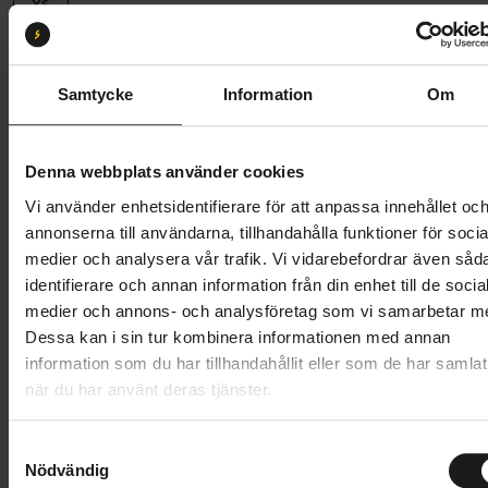
XS
Butik och hämtningstid
Välj
Samtycke
Information
Om
50 996 kr
67 995 kr
Prishistorik
Denna webbplats använder cookies
Lägg i varukorg
Vi använder enhetsidentifierare för att anpassa innehållet oc
annonserna till användarna, tillhandahålla funktioner för socia
Betala med Resurs
Läs mer
medier och analysera vår trafik. Vi vidarebefordrar även såd
identifierare och annan information från din enhet till de socia
1 års öppet köp
1 års fri service
medier och annons- och analysföretag som vi samarbetar m
Hämta i butik
Dessa kan i sin tur kombinera informationen med annan
information som du har tillhandahållit eller som de har samlat
när du har använt deras tjänster.
Produktinformation
S
Nödvändig
a
Specialized Epic 8 EVO Comp är en snabb XC-