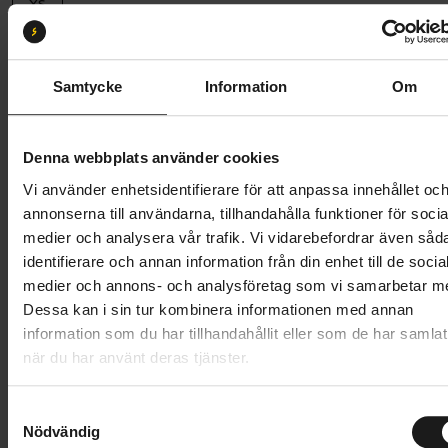
XS
Butik och hämtningstid
Välj
Samtycke
Information
Om
50 395 kr
62 495 kr
Prishistorik
Denna webbplats använder cookies
Lägg i varukorg
Vi använder enhetsidentifierare för att anpassa innehållet oc
annonserna till användarna, tillhandahålla funktioner för socia
Betala med Resurs
Läs mer
medier och analysera vår trafik. Vi vidarebefordrar även såd
identifierare och annan information från din enhet till de socia
1 års öppet köp
1 års fri service
medier och annons- och analysföretag som vi samarbetar m
Hämta i butik
Dessa kan i sin tur kombinera informationen med annan
information som du har tillhandahållit eller som de har samlat
när du har använt deras tjänster.
Produktinformation
S
Nödvändig
a
Specialized Epic 8 Comp EVO är en snabb XC-