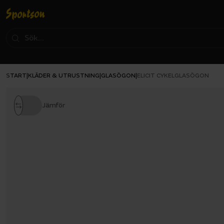
START
KLÄDER & UTRUSTNING
GLASÖGON
|
|
|
ELICIT CYKELGLASÖGON
Jämför