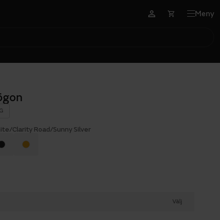
Meny
sögon
G
te/Clarity Road/Sunny Silver
Välj