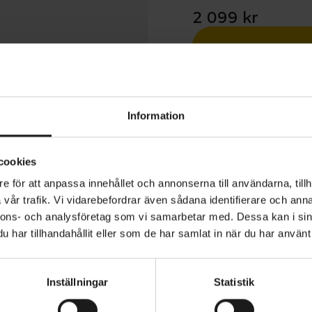
2 099 kr
Betala med R
1 års öppet köp
Information
cookies
e för att anpassa innehållet och annonserna till användarna, tillh
vår trafik. Vi vidarebefordrar även sådana identifierare och anna
ar utvecklats med målet att minska vikten och samtidigt ti
nnons- och analysföretag som vi samarbetar med. Dessa kan i sin
glasögon väger så lite att de knappt märks när du bär 
har tillhandahållit eller som de har samlat in när du har använt 
gn som garanterat drar blickarna till sig. Med en helt ram
n och en stor omslutande lins med Clarity-teknik kombin
Inställningar
Statistik
ptimal synprestanda.
VARUMÄRKE
Poc
lös design och en fackverksstruktur i skalmarna håller v