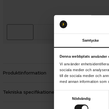
Samtycke
Denna webbplats använder 
Vi använder enhetsidentifierar
sociala medier och analysera 
Produktinformation
Poc Elicit h
till de sociala medier och a
Dessa cykel
med annan information som du 
har en desi
Tekniska specifikationer
Allmänt
konstruktio
S
Nödvändig
a
vikt med o
ANVÄNDARE
Unisex
m
En ram