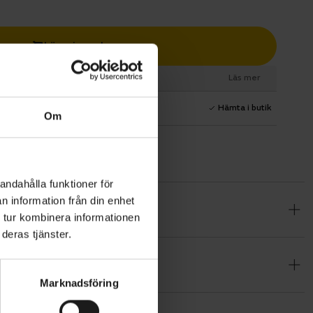
Lägg i varukorg
esurs
Läs mer
1 års fri service
Hämta i butik
Om
andahålla funktioner för
n information från din enhet
llföra stil.
 tur kombinera informationen
dem, men
deras tjänster.
lös
eras låg
Marknadsföring
ikten nere