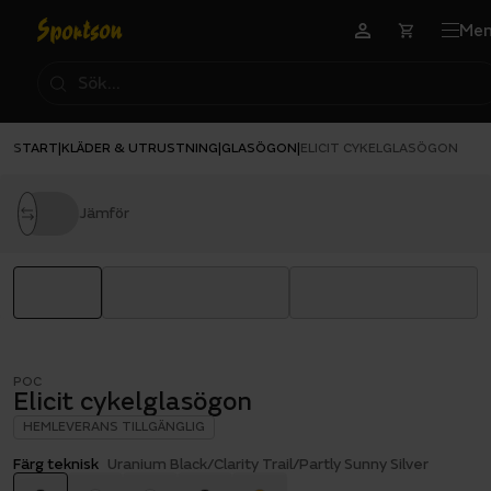
Me
START
KLÄDER & UTRUSTNING
GLASÖGON
|
|
|
ELICIT CYKELGLASÖGON
Jämför
POC
Elicit cykelglasögon
HEMLEVERANS TILLGÄNGLIG
Färg teknisk
Uranium Black/Clarity Trail/Partly Sunny Silver