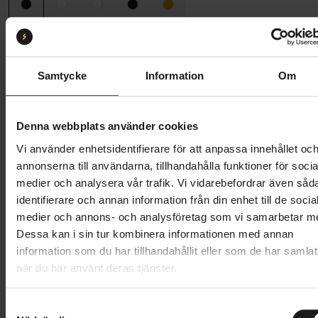
Storlek:
Onesize
Onesize
Samtycke
Information
Om
Butik och hämtningstid
Välj
Denna webbplats använder cookies
2 099 kr
Vi använder enhetsidentifierare för att anpassa innehållet oc
Lägg i varukorg
annonserna till användarna, tillhandahålla funktioner för socia
medier och analysera vår trafik. Vi vidarebefordrar även såd
Betala med Resurs
Läs mer
identifierare och annan information från din enhet till de socia
medier och annons- och analysföretag som vi samarbetar m
1 års öppet köp
1 års fri service
Dessa kan i sin tur kombinera informationen med annan
Hämta i butik
information som du har tillhandahållit eller som de har samlat
när du har använt deras tjänster.
Produktinformation
S