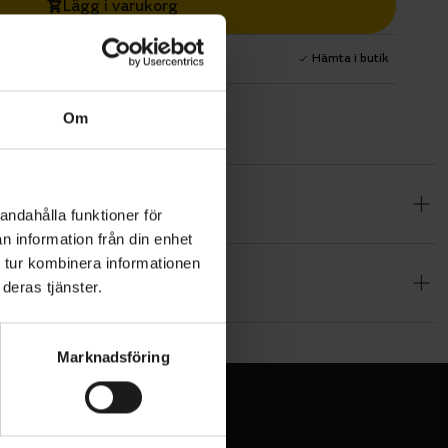
Lägg i varukorg
1 års fri service
Hämta i butik
Om
 skydd.
andahålla funktioner för
håller
n information från din enhet
 tur kombinera informationen
deras tjänster.
lastic-
e material
Marknadsföring