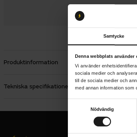
Samtycke
Denna webbplats använder 
Produktinformation
Sweet Prot
Vi använder enhetsidentifierar
Dessa armb
sociala medier och analysera 
armbågarna
till de sociala medier och a
Tekniska specifikationer
Allmänt
med annan information som du 
Armbågssky
VARUMÄRKE
Sweet Protec
S
material me
Nödvändig
a
för optimal
m
t
3S™ Vi
y