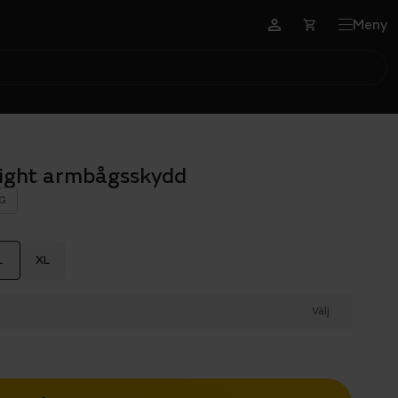
Meny
Light armbågsskydd
G
L
XL
Välj