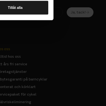
Tillåt alla
Ja, tack!
OS OSS
lltid hos oss
tt års fri service
öretagstjänster
nbytesgaranti på barncyklar
onterat och körklart
ervicepaket för cykel
jälvriskeliminering