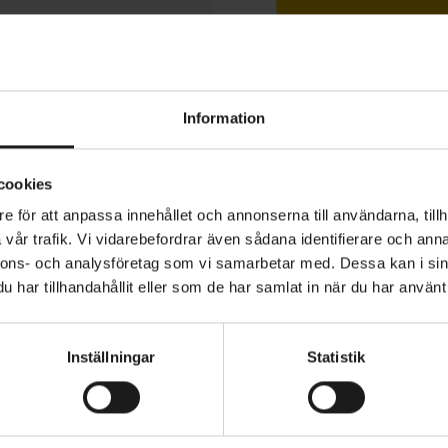
1 års öppet köp
Information
cookies
ection Elbow Guards Light ger ventilerande och bekvämt
e för att anpassa innehållet och annonserna till användarna, tillh
ågsskydd är designade för att användas hela dagen och 
vår trafik. Vi vidarebefordrar även sådana identifierare och anna
 skyddade mot skrubbsår och stötar.
nnons- och analysföretag som vi samarbetar med. Dessa kan i sin
har tillhandahållit eller som de har samlat in när du har använt 
dden har en ökad komfort tack vare ett mjukare Visco-E
VIKT (RAM/TILLBEHÖR)
tion
109 gr
d förbättrad ventilation och perforering, samt ett lättar
Inställningar
Statistik
 prestanda.
sco-elastic-skydd som stelnar vid stötar