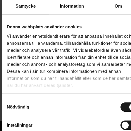
Butik och hämtningstid
Välj
Samtycke
Information
Om
999 kr
Denna webbplats använder cookies
Lägg i varukorg
Vi använder enhetsidentifierare för att anpassa innehållet oc
annonserna till användarna, tillhandahålla funktioner för socia
1 års öppet köp
1 års fri service
medier och analysera vår trafik. Vi vidarebefordrar även såd
Hämta i butik
identifierare och annan information från din enhet till de socia
medier och annons- och analysföretag som vi samarbetar m
Dessa kan i sin tur kombinera informationen med annan
information som du har tillhandahållit eller som de har samlat
Produktinformation
när du har använt deras tjänster.
Sweet Protection Elbow Guards Light ger
S
Tekniska specifikationer
ventilerande och bekvämt skydd. Dessa
Nödvändig
a
armbågsskydd är designade för att användas hela
m
Allmänt
dagen och håller armbågarna skyddade mot
t
Inställningar
skrubbsår och stötar.
VARUMÄRKE
y
Sweet Protection