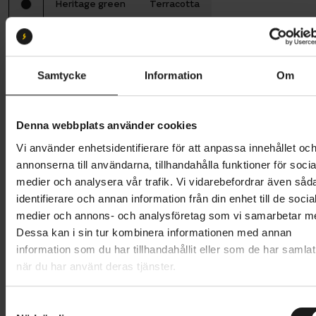
Heritage green
Terracotta
Ramstorlek
51 (160 cm - 180 cm)
51
Samtycke
Information
Om
Butik och hämtningstid
Välj
Denna webbplats använder cookies
21 995 kr
Vi använder enhetsidentifierare för att anpassa innehållet oc
Lägg i varukorg
annonserna till användarna, tillhandahålla funktioner för socia
medier och analysera vår trafik. Vi vidarebefordrar även såd
Betala med Resurs
Läs mer
identifierare och annan information från din enhet till de socia
medier och annons- och analysföretag som vi samarbetar m
1 års öppet köp
1 års fri service
Dessa kan i sin tur kombinera informationen med annan
Hämta i butik
information som du har tillhandahållit eller som de har samlat
när du har använt deras tjänster.
Produktinformation
S