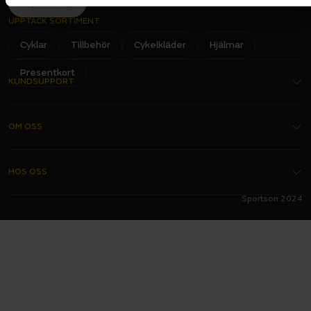
Ja, tack!
VÄXELREGLAGE
Shimano® Nexus® 7 Vridreglage
UPPTÄCK SORTIMENT
VÄXELSYSTEM - TYP
Cyklar
Tillbehör
Cykelkläder
Hjälmar
Mekaniskt
VEVPARTI
Spectra 42T 170 mm
Presentkort
KUNDSUPPORT
Elsystem
Kontakta oss
BATTERI
EGOING 400 Wh med integrerad belysning
OM OSS
Köpvillkor
BATTERIKAPACITET
400 Wh
Garantier
Om oss
BATTERIPLACERING
HOS OSS
Pakethållare
Delbetalning
Butiker
DISPLAY
Sportson 2024
FAQ - Vanliga frågor
LCD, Egoing USB
Bli franchisetagare
Alltid hos oss
Integritetspolicy
Förmånscykel
Ett års fri service
ELSYSTEM - TYP
eGoing
Monteringsguide för cykel
Jobba hos oss
Företagstjänster
MAXHASTIGHET
25
Skötselråd för cykel
Verkstad
Inbytesgaranti på barncyklar
MOTOR
Öppet köp
Verkstadsprislista
Monterat och körklart
Framhjulsdrivet EGOING DRG 45024
MOTORPLACERING