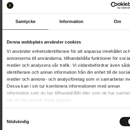
XL
Butik och hämtningstid
Välj
Samtycke
Information
Om
23 995 kr
Denna webbplats använder cookies
Lägg i varukorg
Vi använder enhetsidentifierare för att anpassa innehållet oc
annonserna till användarna, tillhandahålla funktioner för socia
Betala med Resurs
Läs mer
medier och analysera vår trafik. Vi vidarebefordrar även såd
identifierare och annan information från din enhet till de socia
1 års öppet köp
1 års fri service
medier och annons- och analysföretag som vi samarbetar m
Hämta i butik
Dessa kan i sin tur kombinera informationen med annan
information som du har tillhandahållit eller som de har samlat
när du har använt deras tjänster.
Produktinformation
S
Trek Dual Sport+ 2 LT är en lättanvänd el-hybridcykel
Nödvändig
a
Tekniska specifikationer
med låg vikt som ger en rejäl extra skjuts när du gör
m