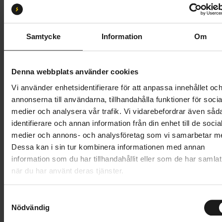
S
M
L
XL
Butik och hämtningstid
Välj
Samtycke
Information
Om
46 695 kr
Denna webbplats använder cookies
Lägg i varukorg
Vi använder enhetsidentifierare för att anpassa innehållet oc
annonserna till användarna, tillhandahålla funktioner för socia
Betala med Resurs
Läs mer
medier och analysera vår trafik. Vi vidarebefordrar även såd
identifierare och annan information från din enhet till de socia
1 års öppet köp
1 års fri service
medier och annons- och analysföretag som vi samarbetar m
Hämta i butik
Dessa kan i sin tur kombinera informationen med annan
information som du har tillhandahållit eller som de har samlat
när du har använt deras tjänster.
Produktinformation
S
Trek District+ 4 Guard Lowstep är en mångsidig
Nödvändig
a
Tekniska specifikationer
elcykel med robust hållbarhet och utmärkt komfort
m