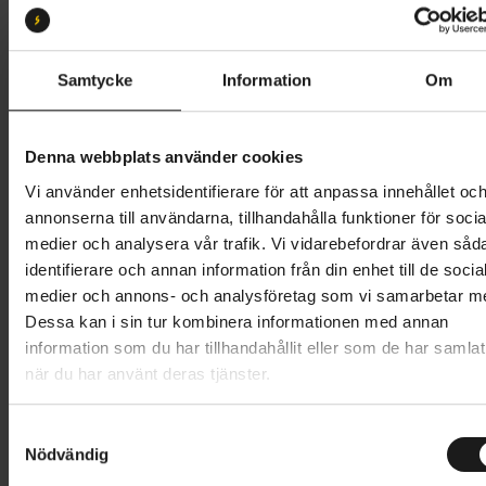
S
M
L
XL
Butik och hämtningstid
Välj
Samtycke
Information
Om
38 995 kr
Denna webbplats använder cookies
Lägg i varukorg
Vi använder enhetsidentifierare för att anpassa innehållet oc
annonserna till användarna, tillhandahålla funktioner för socia
Betala med Resurs
Läs mer
medier och analysera vår trafik. Vi vidarebefordrar även såd
identifierare och annan information från din enhet till de socia
1 års öppet köp
1 års fri service
medier och annons- och analysföretag som vi samarbetar m
Hämta i butik
Dessa kan i sin tur kombinera informationen med annan
information som du har tillhandahållit eller som de har samlat
när du har använt deras tjänster.
Produktinformation
S
Trek District+ 3 Lowstep är en bekväm och pålitlig
Nödvändig
a
Tekniska specifikationer
elcykel för dig som vill ta dig fram i stadstrafiken på
m