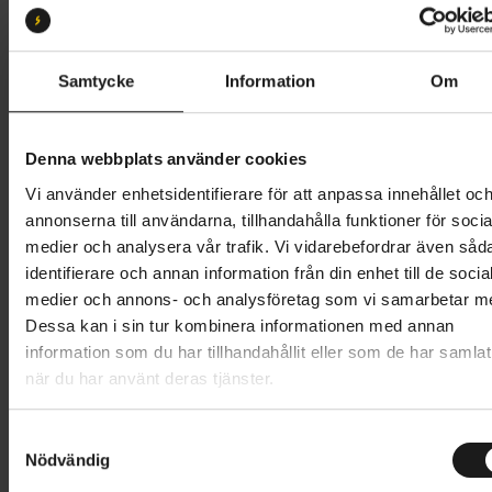
52
54
56
58
49
61
Butik och hämtningstid
Välj
Samtycke
Information
Om
31 995 kr
Denna webbplats använder cookies
Lägg i varukorg
Vi använder enhetsidentifierare för att anpassa innehållet oc
annonserna till användarna, tillhandahålla funktioner för socia
Betala med Resurs
Läs mer
medier och analysera vår trafik. Vi vidarebefordrar även såd
identifierare och annan information från din enhet till de socia
1 års öppet köp
1 års fri service
medier och annons- och analysföretag som vi samarbetar m
Hämta i butik
Dessa kan i sin tur kombinera informationen med annan
information som du har tillhandahållit eller som de har samlat
när du har använt deras tjänster.
Produktinformation
S
Specialized Crux DSW Comp är mycket mer än bara
Nödvändig
a
Tekniska specifikationer
en aluminiumversion av den legendariska Crux – det
m