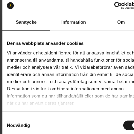
52
54
Butik och hämtningstid
Välj
Samtycke
Information
Om
70 495 kr
Denna webbplats använder cookies
Lägg i varukorg
Vi använder enhetsidentifierare för att anpassa innehållet oc
annonserna till användarna, tillhandahålla funktioner för socia
Betala med Resurs
Läs mer
medier och analysera vår trafik. Vi vidarebefordrar även såd
identifierare och annan information från din enhet till de socia
1 års öppet köp
1 års fri service
medier och annons- och analysföretag som vi samarbetar m
Hämta i butik
Dessa kan i sin tur kombinera informationen med annan
information som du har tillhandahållit eller som de har samlat
när du har använt deras tjänster.
Produktinformation
S
Specialized Turbo Creo SL Comp är en lätt, smidig och
Nödvändig
a
Tekniska specifikationer
kapabel el-racer med kraft att platta ut
m