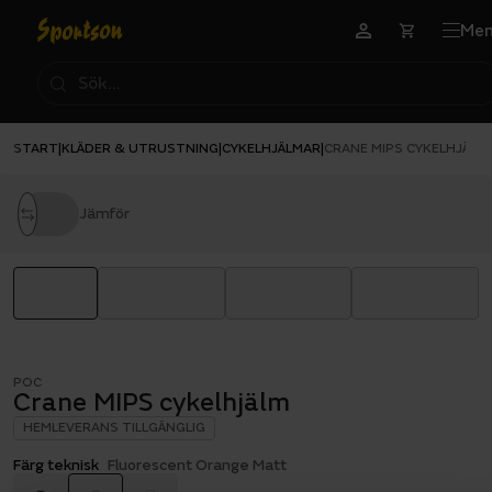
Me
START
KLÄDER & UTRUSTNING
CYKELHJÄLMAR
|
|
|
CRANE MIPS CYKELHJÄLM
Jämför
POC
Crane MIPS cykelhjälm
HEMLEVERANS TILLGÄNGLIG
Färg teknisk
Fluorescent Orange Matt