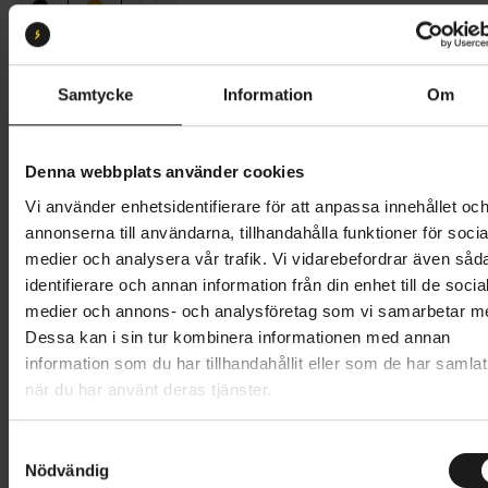
Storlek:
M 55-58
M 55-58
S 51-54
L 59-62
Samtycke
Information
Om
Butik och hämtningstid
Välj
Denna webbplats använder cookies
1 349 kr
Vi använder enhetsidentifierare för att anpassa innehållet oc
annonserna till användarna, tillhandahålla funktioner för socia
Lägg i varukorg
medier och analysera vår trafik. Vi vidarebefordrar även såd
identifierare och annan information från din enhet till de socia
1 års öppet köp
1 års fri service
medier och annons- och analysföretag som vi samarbetar m
Hämta i butik
Dessa kan i sin tur kombinera informationen med annan
information som du har tillhandahållit eller som de har samlat
när du har använt deras tjänster.
Produktinformation
S
Nödvändig
a
Lightweight, durable and dent-resistant, the award-