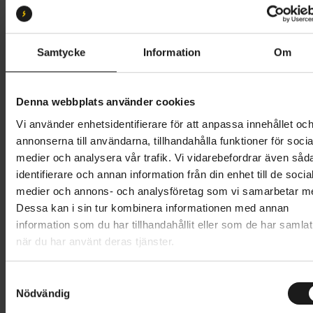
Butik och hämtningstid
Välj
Samtycke
Information
Om
2 449 kr
Denna webbplats använder cookies
Lägg i varukorg
Vi använder enhetsidentifierare för att anpassa innehållet oc
annonserna till användarna, tillhandahålla funktioner för socia
Betala med Resurs
Läs mer
medier och analysera vår trafik. Vi vidarebefordrar även såd
identifierare och annan information från din enhet till de socia
1 års öppet köp
1 års fri service
medier och annons- och analysföretag som vi samarbetar m
Hämta i butik
Dessa kan i sin tur kombinera informationen med annan
information som du har tillhandahållit eller som de har samlat
när du har använt deras tjänster.
Produktinformation
S
Ortlieb Commuter-Bag Two är en vattentät
Nödvändig
a
m