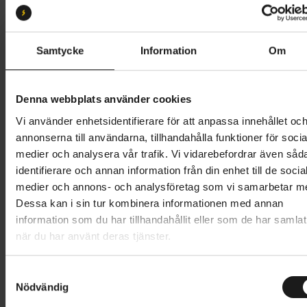
18
Butik och hämtningstid
Välj
Samtycke
Information
Om
13 995 kr
Denna webbplats använder cookies
Lägg i varukorg
Vi använder enhetsidentifierare för att anpassa innehållet oc
annonserna till användarna, tillhandahålla funktioner för socia
Betala med Resurs
Läs mer
medier och analysera vår trafik. Vi vidarebefordrar även såd
identifierare och annan information från din enhet till de socia
1 års öppet köp
1 års fri service
medier och annons- och analysföretag som vi samarbetar m
Hämta i butik
Dessa kan i sin tur kombinera informationen med annan
information som du har tillhandahållit eller som de har samlat
när du har använt deras tjänster.
Produktinformation
S
Nishiki City 601 är en snabb pendlarcykel skapad av
Nödvändig
a
Tekniska specifikationer
formgivaren Fredrik Rudenstam. Denna cityhybrid har
m