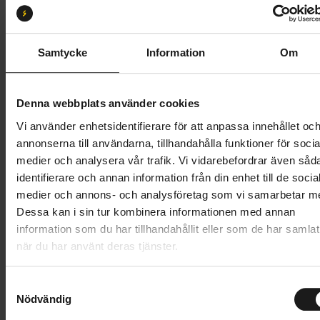
18
Butik och hämtningstid
Välj
Samtycke
Information
Om
13 995 kr
Denna webbplats använder cookies
Lägg i varukorg
Vi använder enhetsidentifierare för att anpassa innehållet oc
annonserna till användarna, tillhandahålla funktioner för socia
Betala med Resurs
Läs mer
medier och analysera vår trafik. Vi vidarebefordrar även såd
identifierare och annan information från din enhet till de socia
1 års öppet köp
1 års fri service
medier och annons- och analysföretag som vi samarbetar m
Hämta i butik
Dessa kan i sin tur kombinera informationen med annan
information som du har tillhandahållit eller som de har samlat
när du har använt deras tjänster.
Produktinformation
S
Nishiki City 601 är en snabb pendlarcykel skapad av
Nödvändig
a
Tekniska specifikationer
formgivaren Fredrik Rudenstam. Denna cityhybrid har
m