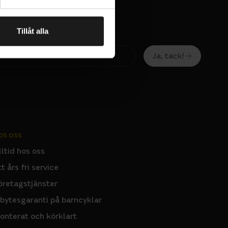
Tillåt alla
Ja, tack!
OS OSS
lltid hos oss
tt års fri service
öretagstjänster
nbytesgaranti på barncyklar
onterat och körklart