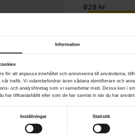
829 kr
1 års öppet köp
Information
cookies
e för att anpassa innehållet och annonserna till användarna, tillh
urato™ Gravel RC är ett graveldäck för racing, baserat på P
vår trafik. Vi vidarebefordrar även sådana identifierare och anna
från de största tävlingarna runt om i världen och feedbac
nnons- och analysföretag som vi samarbetar med. Dessa kan i sin
har tillhandahållit eller som de har samlat in när du har använt 
tare. Mönsterdesignen är inspirerad av Scorpion™ XC RC,
iga egenskaper: högre medelhastighet på raka och snabba 
sidogrepp vid kurvtagning i terräng.
SOMRÅDE
HJULSTORLEK
Inställningar
Statistik
28
Gravel RC är kompatibelt med hookless-fälgar enligt ET