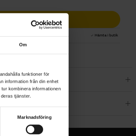
Lägg i varukorg
1 års fri service
Hämta i butik
Om
andahålla funktioner för
irellis
n information från din enhet
k från
 tur kombinera informationen
deras tjänster.
 med fokus
linjer,
Marknadsföring
RTO:s