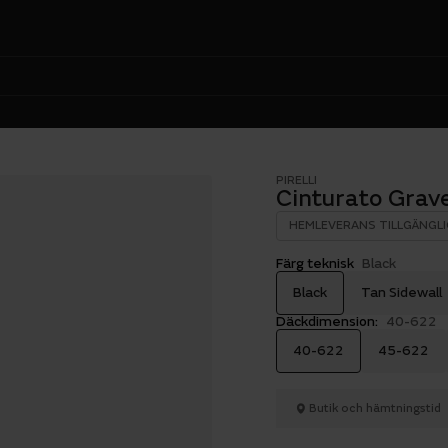
PIRELLI
Cinturato Grav
HEMLEVERANS TILLGÄNGLI
Färg teknisk
Black
Black
Tan Sidewall
Däckdimension:
40-622
40-622
45-622
Butik och hämtningstid