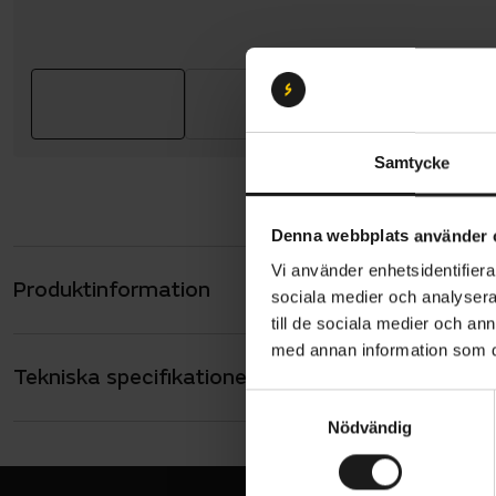
Samtycke
Denna webbplats använder 
Vi använder enhetsidentifierar
Produktinformation
Pirelli Cint
sociala medier och analysera 
erfarenhet 
till de sociala medier och a
med annan information som du 
proffsidrot
Tekniska specifikationer
Allmänt
på två vikt
S
förbättrat 
ANVÄNDNING
Nödvändig
a
Gravel
m
VARUMÄRKE
Cinturato™ 
Pirelli
t