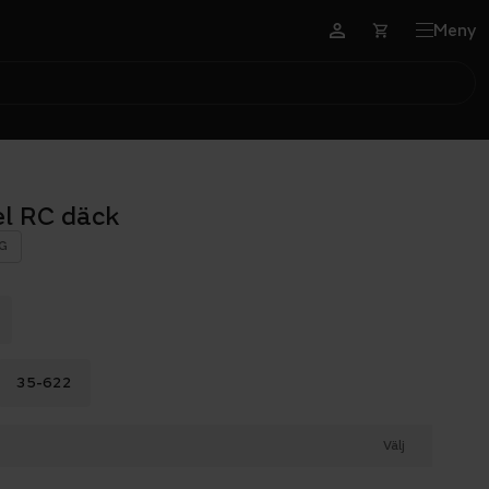
Meny
el RC däck
G
35-622
Välj