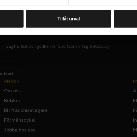
ns på 5 bar/73 psi.
Tillåt urval
PRENUMERERA PÅ VÅRT NYHETSBREV
E
M
A
I
L
Jag har läst och godkänner Sportsons
integritetspolicy
.
I
N
P
U
T
entkort
OM OSS
H
Om oss
A
Butiker
E
Bli franchisetagare
F
Förmånscykel
I
Jobba hos oss
M