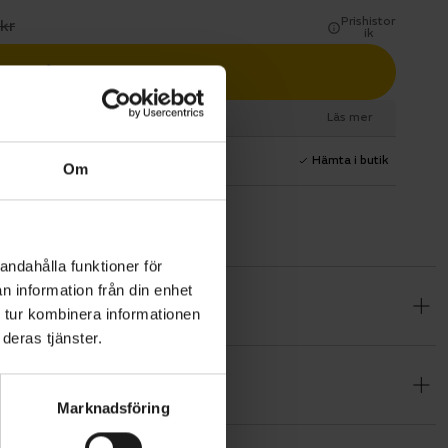
Prishistor
kr
ik
Lägg i varukorg
esurs
Läs mer
1 års fri service
Hämta i butik
Om
andahålla funktioner för
n information från din enhet
sa inom XC-
 tur kombinera informationen
ispallen.
deras tjänster.
ade NX
0mm (storlek
Marknadsföring
iumhjul