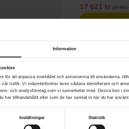
17 621 kr
23 495 
Betala med R
1 års öppet köp
Information
cookies
e för att anpassa innehållet och annonserna till användarna, tillh
vår trafik. Vi vidarebefordrar även sådana identifierare och anna
 Chisel Comp är den perfekta cykeln för att börja din re
nnons- och analysföretag som vi samarbetar med. Dessa kan i sin
 racing, med lösningar som hjälper dig att ta dig upp på pr
har tillhandahållit eller som de har samlat in när du har använt 
dellen av Chisel är utrustad med SRAM:s skarpa 12-del
ina och kraftfulla Level T hydrauliska skivbromsar, en 10
Inställningar
Statistik
 RockShox Judy Gold-gaffel och moderna 25 mm alumin
VARUMÄRKE
Specialized
sredo 2,35 Fast Track Control casing-däck.