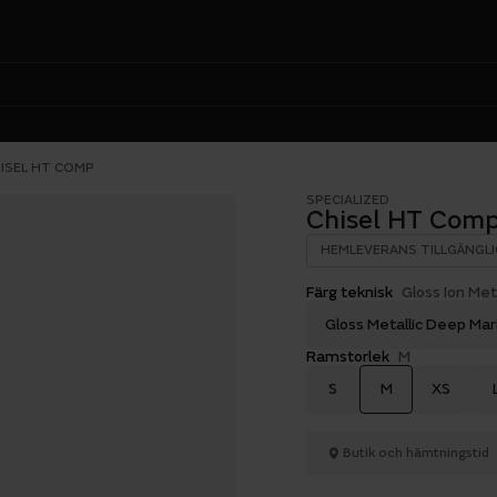
ISEL HT COMP
SPECIALIZED
Chisel HT Com
HEMLEVERANS TILLGÄNGLI
Färg teknisk
Gloss Ion Met
Gloss Metallic Deep Mar
Ramstorlek
M
S
M
XS
Butik och hämtningstid