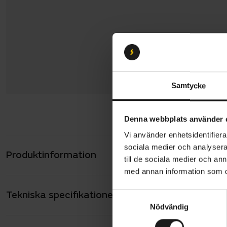
Samtycke
Denna webbplats använder 
Vi använder enhetsidentifierar
sociala medier och analysera 
Produktinformation
Specialized
till de sociala medier och a
cykling och
med annan information som du 
Den här mo
Tekniska specifikationer
Allmänt
S
Eagle drivl
Nödvändig
a
XS: 80 mm)
ANTAL VÄXLAR
12
m
med tävling