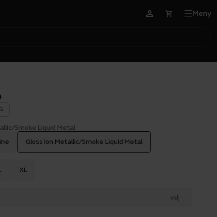
Meny
p
G
allic/Smoke Liquid Metal
ine
Gloss Ion Metallic/Smoke Liquid Metal
L
XL
Välj