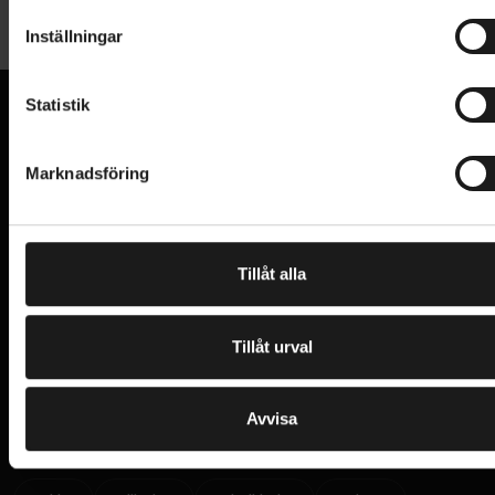
t
samma lätta ram som standardmodellerna av Chisel
Inställningar
Allmänt
y
och med geometri och kinematik inspirerad av
c
Specializeds mountainbike Epic 8 EVO levererar nya
ANTAL VÄXLAR
k
Statistik
12
Chisel Comp kännbar prestanda.
VARUMÄRKE
e
Specialized
VI KAN CYKLAR.
s
Marknadsföring
Hos oss hittar du kvalitetscyklar från välkända
Tack vare D’Aluisio Smartweld har Chisel en av de
VIKT (CYKEL)
v
12.8 kg
varumärken och alla cykeltillbehör du behöver för den
lättaste XC-ramarna i aluminium i sin klass. Varje
a
perfekta cykelupplevelsen.
Drivlina
ramrör har skapats med varierande tjocklekar och
l
former som levererar styvhet där det behövs för
BAKVÄXEL
Tillåt alla
SRAM GX Eagle, 12-speed
PRENUMERERA PÅ VÅRT NYHETSBREV
effektivitet och utjämnande följsamhet där man vill
E
KASSETT
M
SRAM PG-1230 Eagle, 11-50t
ha det, för både komfort och kontroll.
A
I
Tillåt urval
L
KEDJA
I
Jag har läst och godkänner Sportsons
integritetspolicy
.
SRAM SX Eagle, 12-speed
Med 110 mm Ride Dynamics-justerade fjädring
N
VÄXELREGLAGE
P
SRAM GX, trigger, 12-speed
U
härstammar Chisels höga prestanda direkt från den
Avvisa
T
Ja, tack!
världscupvinnande tävlingscykeln Epic 8. DNA:t från
VÄXELSYSTEM - TYP
UPPTÄCK SORTIMENT
Mekaniskt
avancerad dämparkinematik, fjädring finjusterad av
VEVLAGER