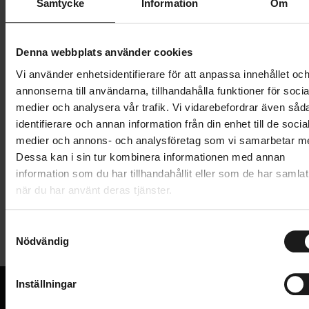
XS
Samtycke
Information
Om
Denna webbplats använder cookies
160 kr
799 kr
Vi använder enhetsidentifierare för att anpassa innehållet oc
Prishistorik
annonserna till användarna, tillhandahålla funktioner för socia
Lägg i varukorg
medier och analysera vår trafik. Vi vidarebefordrar även såd
identifierare och annan information från din enhet till de socia
medier och annons- och analysföretag som vi samarbetar m
Dessa kan i sin tur kombinera informationen med annan
Produktinformation
information som du har tillhandahållit eller som de har samlat
när du har använt deras tjänster.
Pearl Izumi Canyon Junior cykelshorts för juniorer.
Tekniska specifikationer
S
Nödvändig
a
Allmänt
m
t
ANVÄNDARE
Inställningar
Junior
y
VARUMÄRKE