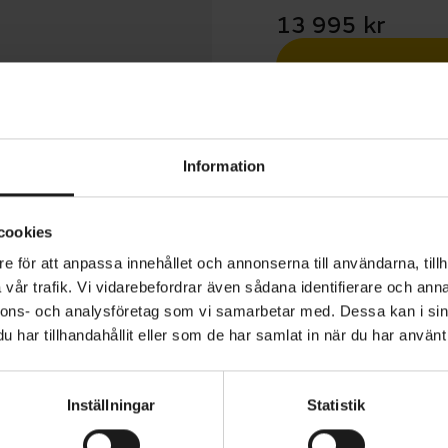
13 995 kr
Betala med R
1 års öppet köp
Information
cookies
e för att anpassa innehållet och annonserna till användarna, tillh
vår trafik. Vi vidarebefordrar även sådana identifierare och anna
.Nine 400 är en hardtail-mountainbike med en lätt alum
nnons- och analysföretag som vi samarbetar med. Dessa kan i sin
geometri och 29-tumshjul. Cyklarna i Big.Nine-serien ha
har tillhandahållit eller som de har samlat in när du har använt 
 där denna variant har en mer avslappnad och upprätt sitt
Inställningar
Statistik
 dämpargaffel med 100 millimeter slaglängd och lockout
VARUMÄRKE
Merida
mfort, grepp och säkerhet. Shimano Deore-drivlinan ger 