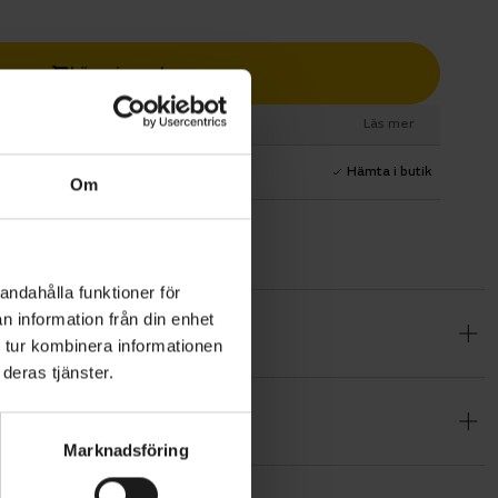
Lägg i varukorg
esurs
Läs mer
1 års fri service
Hämta i butik
Om
andahålla funktioner för
n information från din enhet
iniumram,
 tur kombinera informationen
r olika
deras tjänster.
ställning.
Marknadsföring
-funktion
pålitlig