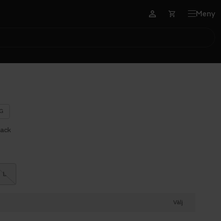
Meny
G
lack
L
Välj