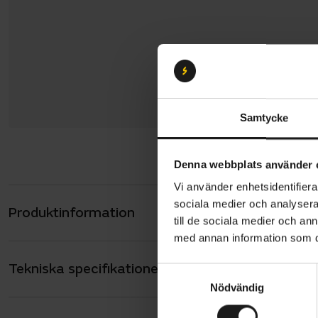
Samtycke
Denna webbplats använder 
Vi använder enhetsidentifierar
sociala medier och analysera 
Produktinformation
Merida Big
till de sociala medier och a
avslappnad 
med annan information som du 
geometrier,
Tekniska specifikationer
Allmänt
S
Nödvändig
a
Den har en
ANTAL VÄXLAR
11
m
som ökar ko