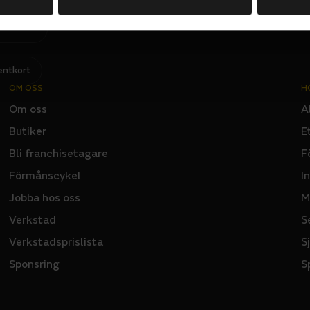
L
Jag har läst och godkänner Sportsons
integritetspolicy
.
I
N
P
U
T
entkort
OM OSS
H
Om oss
A
Butiker
E
Bli franchisetagare
F
Förmånscykel
I
Jobba hos oss
M
Verkstad
S
Verkstadsprislista
S
Sponsring
S