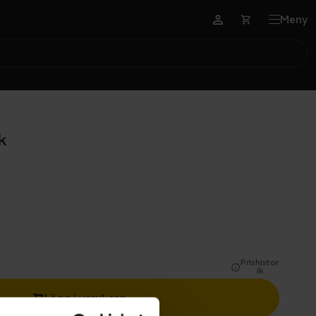
Meny
k
Prishistor
ik
Lägg i varukorg