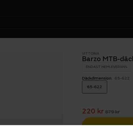
VITTORIA
Barzo MTB-däc
ENDAST HEMLEVERANS
Däckdimension:
65-622
65-622
220 kr
879 kr