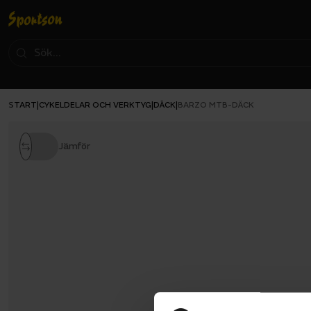
START
CYKELDELAR OCH VERKTYG
DÄCK
|
|
|
BARZO MTB-DÄCK
Jämför