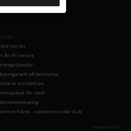
OS OSS
lltid hos oss
tt års fri service
öretagstjänster
nbytesgaranti på barncyklar
onterat och körklart
ervicepaket för cykel
jälvriskeliminering
portson Patrol - cykelservice där du är
Sportson 2024