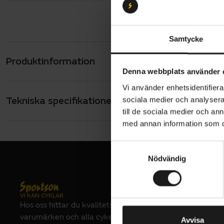
Samtycke
Produktinformation
Vittoria MT
Denna webbplats använder 
Med V
Vi använder enhetsidentifierar
Defini
Tekniska specifikationer
Allmänt
sociala medier och analysera 
till de sociala medier och a
VARUMÄRKE
med annan information som du 
Vittoria
S
Nödvändig
a
m
t
y
VI KAN CYKLAR.
Hos oss hittar du kvalitetscyklar från välkända
c
varumärken och alla cykeltillbehör du behöver för den
k
Avvisa