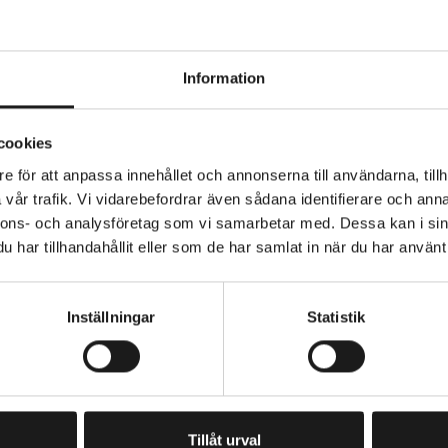
Information
B Barzo däck. TNT G2.
cookies
M-beprövad TNT-kantteknologi
e för att anpassa innehållet och annonserna till användarna, tillh
erat mittmönster för lågt rullmotstånd
vår trafik. Vi vidarebefordrar även sådana identifierare och anna
nnons- och analysföretag som vi samarbetar med. Dessa kan i sin
VIKT (RAM/TILLBEHÖR)
har tillhandahållit eller som de har samlat in när du har använt 
gr
Inställningar
Statistik
PRENUMERERA PÅ VÅRT NYHETSBREV
E
M
A
I
Tillåt urval