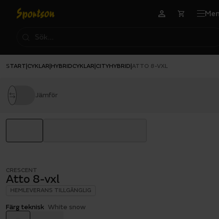
Me
START
CYKLAR
HYBRIDCYKLAR
CITYHYBRID
|
|
|
|
ATTO 8-VXL
Jämför
CRESCENT
Atto 8-vxl
HEMLEVERANS TILLGÄNGLIG
Färg teknisk
White snow