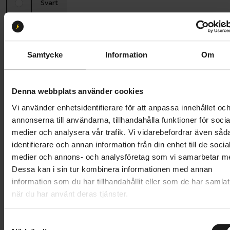
Svart
Ramstorlek
53 (165 cm - 185 cm)
53
58
Samtycke
Information
Om
Butik och hämtningstid
Välj
Denna webbplats använder cookies
10 495 kr
Vi använder enhetsidentifierare för att anpassa innehållet oc
Lägg i varukorg
annonserna till användarna, tillhandahålla funktioner för socia
medier och analysera vår trafik. Vi vidarebefordrar även såd
Betala med Resurs
Läs mer
identifierare och annan information från din enhet till de socia
medier och annons- och analysföretag som vi samarbetar m
1 års öppet köp
1 års fri service
Dessa kan i sin tur kombinera informationen med annan
Hämta i butik
information som du har tillhandahållit eller som de har samlat
när du har använt deras tjänster.
Produktinformation
S