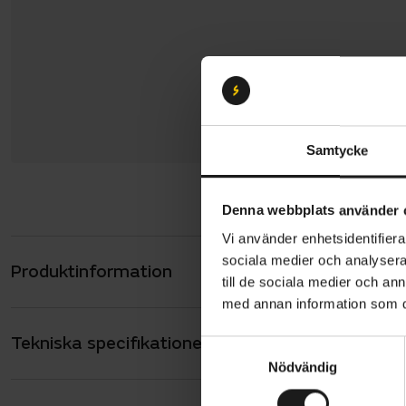
Samtycke
Denna webbplats använder 
Vi använder enhetsidentifierar
sociala medier och analysera 
Produktinformation
Scott Aspe
till de sociala medier och a
kraft på u
med annan information som du 
integrerade
Tekniska specifikationer
Allmänt
dig upp för
S
Nödvändig
a
ANTAL VÄXLAR
12
m
Cykeln har