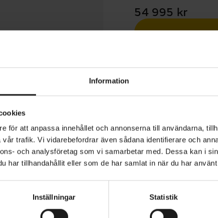
54 995 kr
Betala med R
1 års öppet köp
Information
cookies
e för att anpassa innehållet och annonserna till användarna, tillh
vår trafik. Vi vidarebefordrar även sådana identifierare och anna
ct eRIDE 900 är en mångsidig el-mountainbike som ger d
nnons- och analysföretag som vi samarbetar med. Dessa kan i sin
tmanande stigar. Mittmotorn från Bosch tillsammans med
har tillhandahållit eller som de har samlat in när du har använt 
 batteriet ger dig kraftfull elassistans som gör att du enk
 backarna och orkar längre.
Inställningar
Statistik
VARUMÄRKE
Scott
 en ram i aluminium, med invändig vajerdragning, samt 