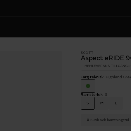
SCOTT
Aspect eRIDE 
HEMLEVERANS TILLGÄNGLI
Färg teknisk
Highland Gre
Ramstorlek
S
S
M
L
Butik och hämtningstid