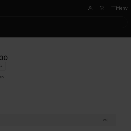
Meny
900
G
en
Välj