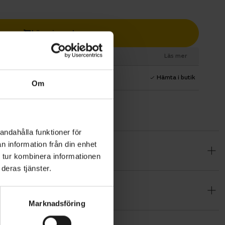
Lägg i varukorg
esurs
Läs mer
1 års fri service
Hämta i butik
Om
andahålla funktioner för
n information från din enhet
ig extra
 tur kombinera informationen
 det
deras tjänster.
elt kan ta
Marknadsföring
dämpad SR