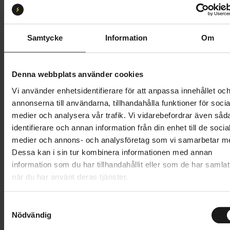
M
L
XL
Butik och hämtningstid
Välj
Samtycke
Information
Om
8 495 kr
Denna webbplats använder cookies
Lägg i varukorg
Vi använder enhetsidentifierare för att anpassa innehållet oc
annonserna till användarna, tillhandahålla funktioner för socia
Betala med Resurs
Läs mer
medier och analysera vår trafik. Vi vidarebefordrar även såd
identifierare och annan information från din enhet till de socia
1 års öppet köp
1 års fri service
medier och annons- och analysföretag som vi samarbetar m
Hämta i butik
Dessa kan i sin tur kombinera informationen med annan
information som du har tillhandahållit eller som de har samlat
när du har använt deras tjänster.
Produktinformation
S
Scott Aspect 960 är en lätt, effektiv och mångsidig
Nödvändig
a
Tekniska specifikationer
hardtail som är ett idealiskt val för nybörjare inom
m