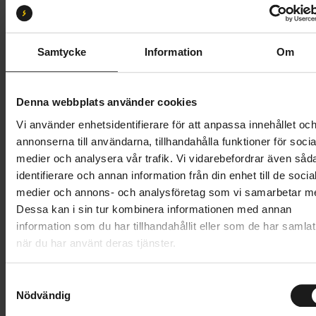
53
57
Butik och hämtningstid
Välj
Samtycke
Information
Om
38 995 kr
Denna webbplats använder cookies
Lägg i varukorg
Vi använder enhetsidentifierare för att anpassa innehållet oc
annonserna till användarna, tillhandahålla funktioner för socia
Betala med Resurs
Läs mer
medier och analysera vår trafik. Vi vidarebefordrar även såd
identifierare och annan information från din enhet till de socia
1 års öppet köp
1 års fri service
medier och annons- och analysföretag som vi samarbetar m
Hämta i butik
Dessa kan i sin tur kombinera informationen med annan
information som du har tillhandahållit eller som de har samlat
när du har använt deras tjänster.
Produktinformation
S
Gazelle Arroyo C7+ HMB Elite 500Wh är en bekväm
Nödvändig
a
Tekniska specifikationer
elcykel med mittmotor. Bosch Active Line Plus-
m