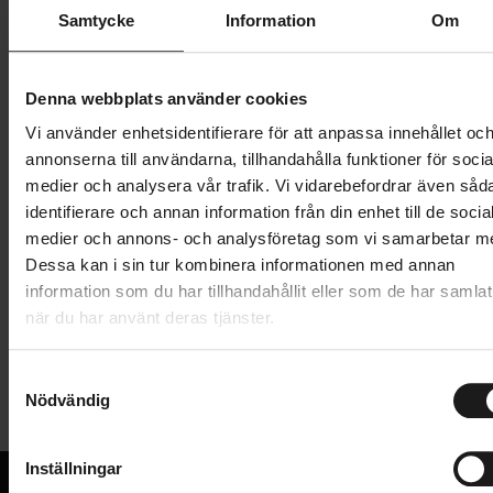
Samtycke
Information
Om
46-47
Denna webbplats använder cookies
210 kr
699 kr
Vi använder enhetsidentifierare för att anpassa innehållet oc
Prishistorik
annonserna till användarna, tillhandahålla funktioner för socia
medier och analysera vår trafik. Vi vidarebefordrar även såd
Lägg i varukorg
identifierare och annan information från din enhet till de socia
medier och annons- och analysföretag som vi samarbetar m
Dessa kan i sin tur kombinera informationen med annan
Produktinformation
information som du har tillhandahållit eller som de har samlat
när du har använt deras tjänster.
Vinterskoöverdragen GripGrab Arctic X MTB/CX är
Tekniska specifikationer
S
bland de varmaste skoöverdragen som finns på
Nödvändig
a
marknaden och har framtagits för att cykla
m
Allmänt
cyclocross och mountainbike på väldigt kalla
t
vinterdagar.
Inställningar
ANVÄNDARE
y
Unisex