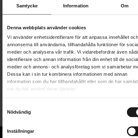
Samtycke
Information
Om
46-47
Denna webbplats använder cookies
210 kr
699 kr
Vi använder enhetsidentifierare för att anpassa innehållet oc
Prishistorik
annonserna till användarna, tillhandahålla funktioner för socia
medier och analysera vår trafik. Vi vidarebefordrar även såd
Lägg i varukorg
identifierare och annan information från din enhet till de socia
medier och annons- och analysföretag som vi samarbetar m
Dessa kan i sin tur kombinera informationen med annan
Produktinformation
information som du har tillhandahållit eller som de har samlat
när du har använt deras tjänster.
Vinterskoöverdragen GripGrab Arctic X MTB/CX är
Tekniska specifikationer
S
bland de varmaste skoöverdragen som finns på
Nödvändig
a
marknaden och har framtagits för att cykla
m
Allmänt
cyclocross och mountainbike på väldigt kalla
t
vinterdagar.
Inställningar
ANVÄNDARE
y
Unisex