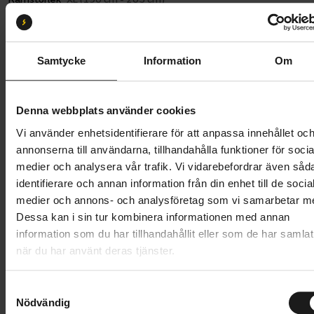
XL
Samtycke
Information
Om
Butik och hämtningstid
Välj
25 495 kr
Denna webbplats använder cookies
Lägg i varukorg
Vi använder enhetsidentifierare för att anpassa innehållet oc
annonserna till användarna, tillhandahålla funktioner för socia
Betala med Resurs
Läs mer
medier och analysera vår trafik. Vi vidarebefordrar även såd
identifierare och annan information från din enhet till de socia
1 års öppet köp
1 års fri service
medier och annons- och analysföretag som vi samarbetar m
Hämta i butik
Dessa kan i sin tur kombinera informationen med annan
information som du har tillhandahållit eller som de har samlat
när du har använt deras tjänster.
Produktinformation
S
Nödvändig
a
Ecoride Ambassador Generation 4 är den nya