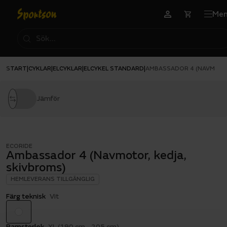
Me
START
CYKLAR
ELCYKLAR
ELCYKEL STANDARD
|
|
|
|
AMBASSADOR 4 (NAVMOTOR
Jämför
ECORIDE
Ambassador 4 (Navmotor, kedja,
skivbroms)
HEMLEVERANS TILLGÄNGLIG
Färg teknisk
Vit
Ramstorlek
XL (190 cm - 205 cm)