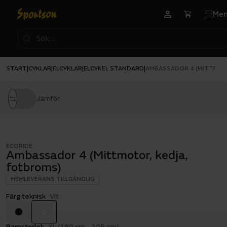
Me
START
CYKLAR
ELCYKLAR
ELCYKEL STANDARD
|
|
|
|
AMBASSADOR 4 (MITTMOT
Jämför
ECORIDE
Ambassador 4 (Mittmotor, kedja,
fotbroms)
HEMLEVERANS TILLGÄNGLIG
Färg teknisk
Vit
Ramstorlek
XL (190 cm - 205 cm)