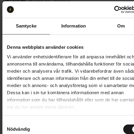
S
M/L
XL
Samtycke
Information
Om
Butik och hämtningstid
Välj
32 995 kr
Denna webbplats använder cookies
Lägg i varukorg
Vi använder enhetsidentifierare för att anpassa innehållet oc
annonserna till användarna, tillhandahålla funktioner för socia
Betala med Resurs
Läs mer
medier och analysera vår trafik. Vi vidarebefordrar även såd
identifierare och annan information från din enhet till de socia
1 års öppet köp
1 års fri service
medier och annons- och analysföretag som vi samarbetar m
Hämta i butik
Dessa kan i sin tur kombinera informationen med annan
information som du har tillhandahållit eller som de har samlat
när du har använt deras tjänster.
Produktinformation
S
Nödvändig
a
Ecoride Ambassador Generation 4 är den nya