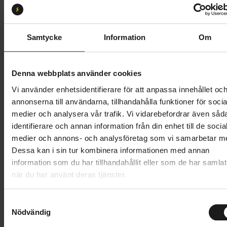
S
M
L
XL
Butik och hämtningstid
Välj
Samtycke
Information
Om
16 995 kr
Denna webbplats använder cookies
Lägg i varukorg
Vi använder enhetsidentifierare för att anpassa innehållet oc
annonserna till användarna, tillhandahålla funktioner för socia
Betala med Resurs
Läs mer
medier och analysera vår trafik. Vi vidarebefordrar även såd
identifierare och annan information från din enhet till de socia
1 års öppet köp
1 års fri service
medier och annons- och analysföretag som vi samarbetar m
Hämta i butik
Dessa kan i sin tur kombinera informationen med annan
information som du har tillhandahållit eller som de har samlat
när du har använt deras tjänster.
Produktinformation
S
Allroad är en äkta gravelcykel, tveka inte att
Nödvändig
a
Tekniska specifikationer
använda den till all form av träning och transport.
m