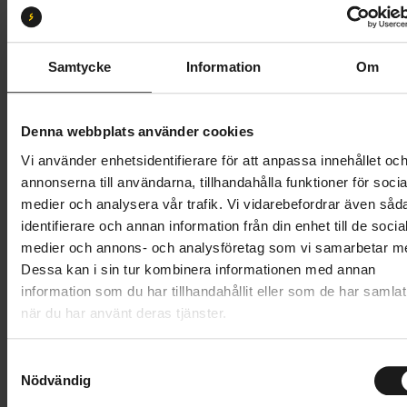
47
51
55
Butik och hämtningstid
Välj
Samtycke
Information
Om
10 995 kr
Denna webbplats använder cookies
Lägg i varukorg
Vi använder enhetsidentifierare för att anpassa innehållet oc
annonserna till användarna, tillhandahålla funktioner för socia
Betala med Resurs
Läs mer
medier och analysera vår trafik. Vi vidarebefordrar även såd
identifierare och annan information från din enhet till de socia
1 års öppet köp
1 års fri service
medier och annons- och analysföretag som vi samarbetar m
Hämta i butik
Dessa kan i sin tur kombinera informationen med annan
information som du har tillhandahållit eller som de har samlat
när du har använt deras tjänster.
Produktinformation
S
Crescent Åkulla är ett den idealiska pendlarcykeln på
Nödvändig
a
Tekniska specifikationer
varierande underlag. Cykelns starka aluminiumram
m