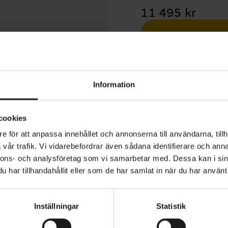
11 495 kr
Betala med R
1 års öppet köp
Information
cookies
e för att anpassa innehållet och annonserna till användarna, tillh
vår trafik. Vi vidarebefordrar även sådana identifierare och anna
ulla är en 8-växlad cykel som är ett idealiskt val för pen
nnons- och analysföretag som vi samarbetar med. Dessa kan i sin
tidlös design med en något mer upprätt körställning. Den
har tillhandahållit eller som de har samlat in när du har använt 
d praktiska tillbehör som gör vardagen enklare, som skä
llare med AVS-klicksystem, vilket innebär att du enkelt
Inställningar
Statistik
n väska eller korg med AVS-fäste.
ANVÄNDARE
Dam