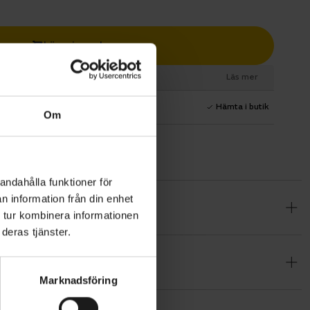
Lägg i varukorg
esurs
Läs mer
1 års fri service
Hämta i butik
Om
andahålla funktioner för
n information från din enhet
dlingen.
 tur kombinera informationen
 är
deras tjänster.
rmar, stöd
 kan klicka
Marknadsföring