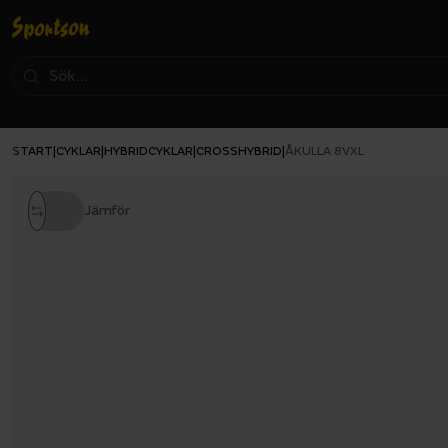
START
CYKLAR
HYBRIDCYKLAR
CROSSHYBRID
|
|
|
|
ÅKULLA 8VXL
Jämför