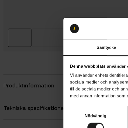
Samtycke
Denna webbplats använder 
Vi använder enhetsidentifierar
sociala medier och analysera 
Produktinformation
Crescent Åk
till de sociala medier och a
Den har en 
med annan information som du 
utrustad me
Tekniska specifikationer
Allmänt
och pakethå
S
Nödvändig
a
på och av e
ANTAL VÄXLAR
8
m