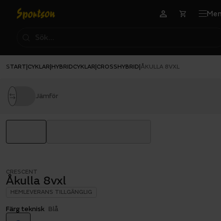
Me
START
CYKLAR
HYBRIDCYKLAR
CROSSHYBRID
|
|
|
|
ÅKULLA 8VXL
Jämför
CRESCENT
Åkulla 8vxl
HEMLEVERANS TILLGÄNGLIG
Färg teknisk
Blå