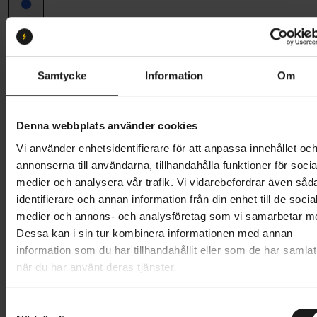
Ramstorlek
51 (160 cm - 180 cm)
51
Samtycke
Information
Om
Butik och hämtningstid
Välj
Denna webbplats använder cookies
10 995 kr
Vi använder enhetsidentifierare för att anpassa innehållet oc
Lägg i varukorg
annonserna till användarna, tillhandahålla funktioner för socia
medier och analysera vår trafik. Vi vidarebefordrar även såd
Betala med Resurs
Läs mer
identifierare och annan information från din enhet till de socia
medier och annons- och analysföretag som vi samarbetar m
1 års öppet köp
1 års fri service
Dessa kan i sin tur kombinera informationen med annan
Hämta i butik
information som du har tillhandahållit eller som de har samlat
när du har använt deras tjänster.
Produktinformation
S