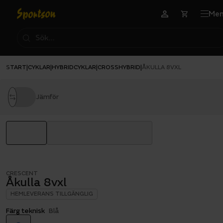
Me
START
CYKLAR
HYBRIDCYKLAR
CROSSHYBRID
|
|
|
|
ÅKULLA 8VXL
Jämför
CRESCENT
Åkulla 8vxl
HEMLEVERANS TILLGÄNGLIG
Färg teknisk
Blå