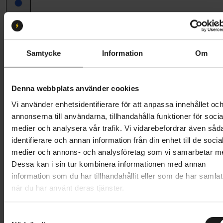
Ramstorlek
51 (160 cm - 180 cm)
51
Samtycke
Information
Om
Butik och hämtningstid
Välj
Denna webbplats använder cookies
10 995 kr
Vi använder enhetsidentifierare för att anpassa innehållet oc
Lägg i varukorg
annonserna till användarna, tillhandahålla funktioner för socia
medier och analysera vår trafik. Vi vidarebefordrar även såd
Betala med Resurs
Läs mer
identifierare och annan information från din enhet till de socia
medier och annons- och analysföretag som vi samarbetar m
1 års öppet köp
1 års fri service
Dessa kan i sin tur kombinera informationen med annan
Hämta i butik
information som du har tillhandahållit eller som de har samlat
när du har använt deras tjänster.
Produktinformation
S