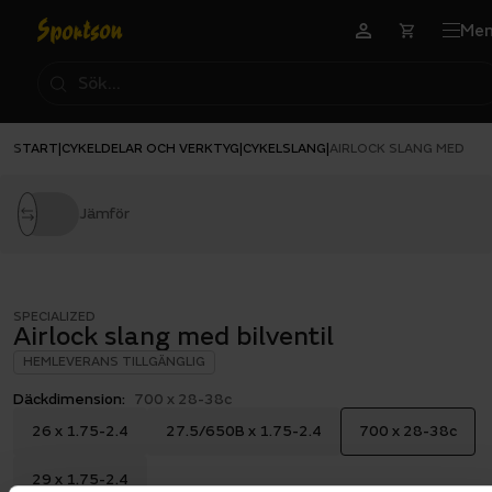
Me
START
CYKELDELAR OCH VERKTYG
CYKELSLANG
|
|
|
AIRLOCK SLANG MED BIL
Jämför
SPECIALIZED
Airlock slang med bilventil
HEMLEVERANS TILLGÄNGLIG
Däckdimension:
700 x 28-38c
26 x 1.75-2.4
27.5/650B x 1.75-2.4
700 x 28-38c
29 x 1.75-2.4