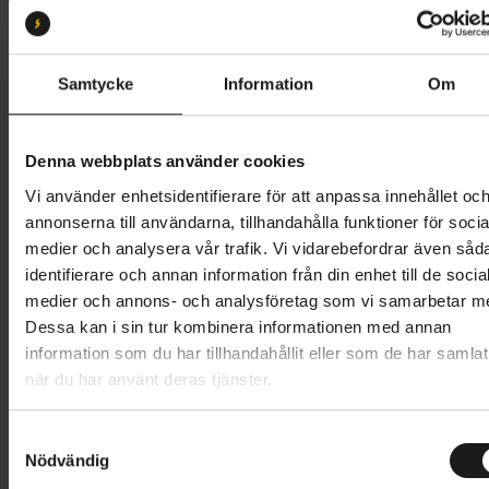
Hjulstorlek:
28
26
27.5
28
29
Samtycke
Information
Om
Butik och hämtningstid
Välj
Denna webbplats använder cookies
129 kr
Vi använder enhetsidentifierare för att anpassa innehållet oc
annonserna till användarna, tillhandahålla funktioner för socia
Lägg i varukorg
medier och analysera vår trafik. Vi vidarebefordrar även såd
identifierare och annan information från din enhet till de socia
1 års öppet köp
1 års fri service
medier och annons- och analysföretag som vi samarbetar m
Hämta i butik
Dessa kan i sin tur kombinera informationen med annan
information som du har tillhandahållit eller som de har samlat
när du har använt deras tjänster.
Produktinformation
S
Nödvändig
Denna Airlock-slang med schrader/bilventil är en
a